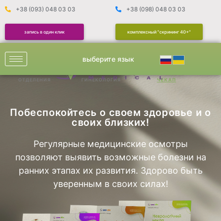
+38 (093) 048 03 03
+38 (098) 048 03 03
запись в один клик
комплексный "скрининг 40+"
выберите язык
ОТДЕЛЕНИЯ
ГИНЕКОЛОГИЯ
ЧЕКАП
Побеспокойтесь о своем здоровье и о
своих близких!​
Регулярные медицинские осмотры
позволяют выявить возможные болезни на
ранних этапах их развития. Здорово быть
уверенным в своих силах!