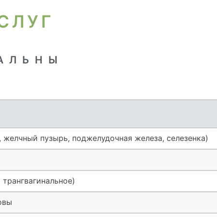
СЛУГ
ТАЛЬНЫ
 желчный пузырь, поджелудочная железа, селезенка)
 трангвагинальное)
овы