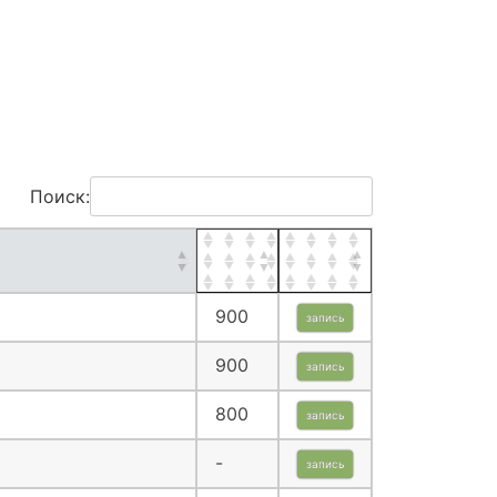
Поиск:
900
запись
900
запись
800
запись
-
запись