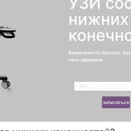
УЗИ со
нижних
конечн
Возможность быстро, без
свое здоровье