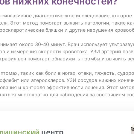
дов нижних конечностей?
неинвазивное диагностическое исследование, которое 
олн. Этот метод помогает выявить патологии, такие к
теросклеротические бляшки и другие нарушения кровоо
анимает около 30-40 минут. Врач использует ультразву
ов и измерения скорости кровотока. УЗИ артерий поз
ография вен помогает обнаружить тромбы и выявить ве
томах, таких как боли в ногах, отеки, тяжесть, судоро
офлебит или атеросклероз. УЗИ сосудов нижних конеч
ования и контроля эффективности лечения. Этот метод
яться многократно для наблюдения за состоянием сос
дицинский
центр