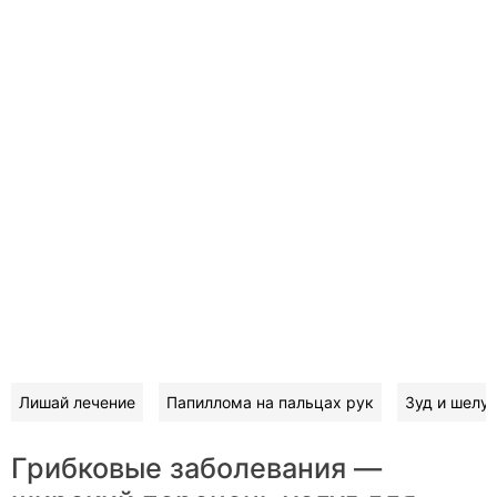
Лишай лечение
Папиллома на пальцах рук
Зуд и шелу
Грибковые заболевания —