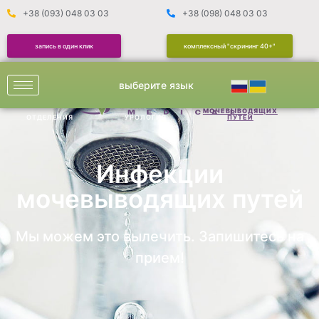
+38 (093) 048 03 03
+38 (098) 048 03 03
запись в один клик
комплексный "скрининг 40+"
выберите язык
ИНФЕКЦИИ
МОЧЕВЫВОДЯЩИХ
ОТДЕЛЕНИЯ
УРОЛОГИЯ
ПУТЕЙ
Инфекции
мочевыводящих путей
Мы можем это вылечить. Запишитесь на
прием!