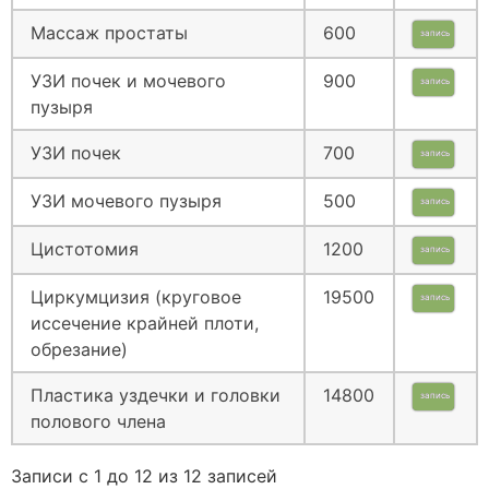
Массаж простаты
600
запись
УЗИ почек и мочевого
900
запись
пузыря
УЗИ почек
700
запись
УЗИ мочевого пузыря
500
запись
Цистотомия
1200
запись
Циркумцизия (круговое
19500
запись
иссечение крайней плоти,
обрезание)
Пластика уздечки и головки
14800
запись
полового члена
Записи с 1 до 12 из 12 записей