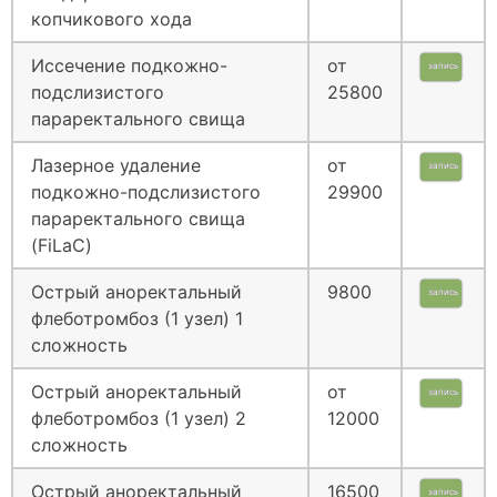
копчикового хода
Иссечение подкожно-
от
запись
подслизистого
25800
параректального свища
Лазерное удаление
от
запись
подкожно-подслизистого
29900
параректального свища
(FiLaC)
Острый аноректальный
9800
запись
флеботромбоз (1 узел) 1
сложность
Острый аноректальный
от
запись
флеботромбоз (1 узел) 2
12000
сложность
Острый аноректальный
16500
запись