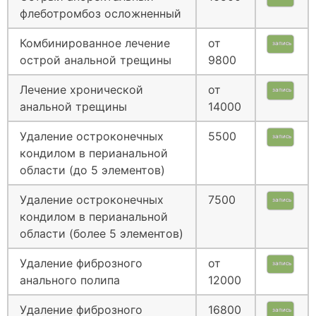
флеботромбоз осложненный
Комбинированное лечение
от
запись
острой анальной трещины
9800
Лечение хронической
от
запись
анальной трещины
14000
Удаление остроконечных
5500
запись
кондилом в перианальной
области (до 5 элементов)
Удаление остроконечных
7500
запись
кондилом в перианальной
области (более 5 элементов)
Удаление фиброзного
от
запись
анального полипа
12000
Удаление фиброзного
16800
запись