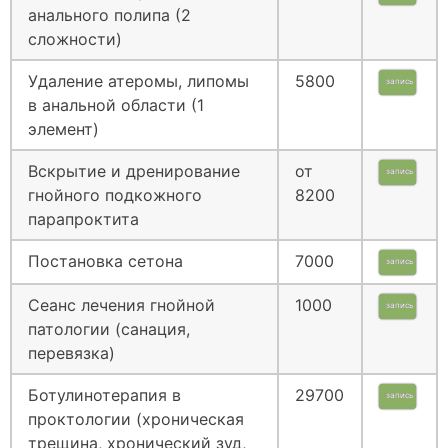
анального полипа (2
сложности)
Удаление атеромы, липомы
5800
запись
в анальной области (1
элемент)
Вскрытие и дренирование
от
запись
гнойного подкожного
8200
парапроктита
Постановка сетона
7000
запись
Сеанс лечения гнойной
1000
запись
патологии (санация,
перевязка)
Ботулинотерапия в
29700
запись
проктологии (хроническая
трещина, хронический зуд,