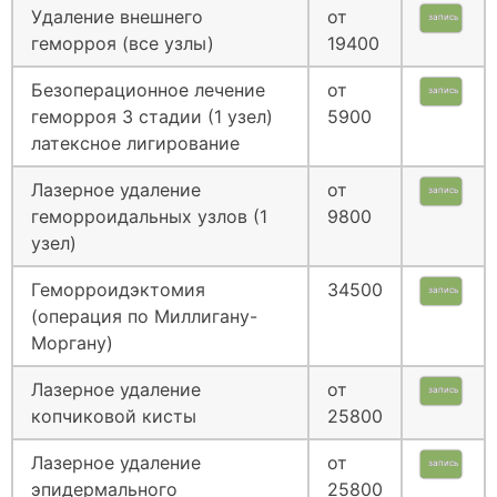
Удаление внешнего
от
запись
геморроя (все узлы)
19400
Безоперационное лечение
от
запись
геморроя 3 стадии (1 узел)
5900
латексное лигирование
Лазерное удаление
от
запись
геморроидальных узлов (1
9800
узел)
Геморроидэктомия
34500
запись
(операция по Миллигану-
Моргану)
Лазерное удаление
от
запись
копчиковой кисты
25800
Лазерное удаление
от
запись
эпидермального
25800