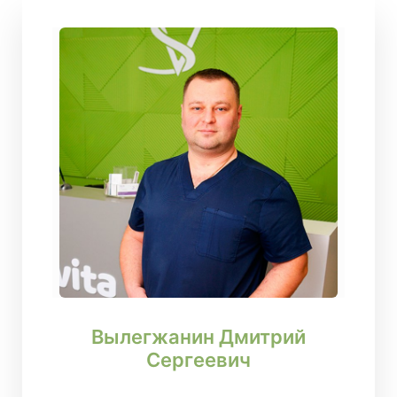
Вылегжанин Дмитрий
Сергеевич