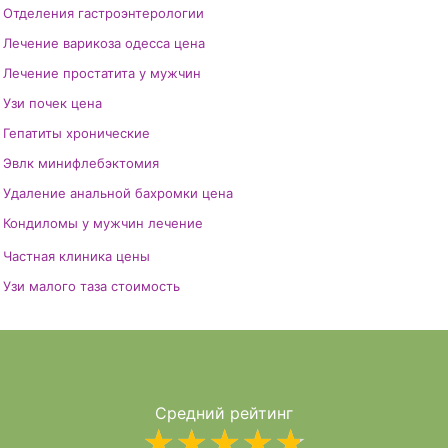
Отделения гастроэнтерологии
Лечение варикоза одесса цена
Лечение простатита у мужчин
Узи почек цена
Гепатиты хронические
Эвлк минифлебэктомия
Удаление анальной бахромки цена
Кондиломы у мужчин лечение
Частная клиника цены
Узи малого таза стоимость
Трофическая язва нижней конечности
ПРОКТОЛОГИЯ
Геморрой
ДЕРМАТОЛОГИЯ
Узи сосудов вен нижних конечностей
Тромбоз геморроидального
ГИНЕКОЛОГИЯ
узла
Проблемы с шейкой матки
УРОЛОГИЯ
Анальная трещина
УЗИ ДИАГНОСТИКА
Убрать вросший ноготь
Средний рейтинг
ХИРУРГИЯ
Ректальное кровотечение
★
★
★
★
★
Частный врач дерматолог
НЕВРОЛОГИЯ