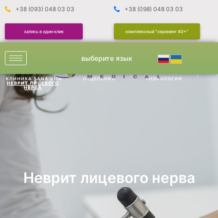
+38 (093) 048 03 03
+38 (098) 048 03 03
запись в один клик
комплексный "скрининг 40+"
выберите язык
КЛИНИКА SANA VITA
ОТДЕЛЕНИЯ
НЕВРОЛОГИЯ
НЕВРИТ ЛИЦЕВОГО
НЕРВА
Неврит лицевого нерва