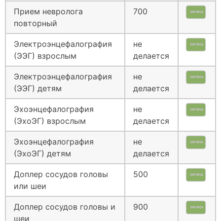
Прием невролога
700
запись
повторный
Электроэнцефалография
не
запись
(ЭЭГ) взрослым
делается
Электроэнцефалография
не
запись
(ЭЭГ) детям
делается
Эхоэнцефалография
не
запись
(ЭхоЭГ) взрослым
делается
Эхоэнцефалография
не
запись
(ЭхоЭГ) детям
делается
Доплер сосудов головы
500
запись
или шеи
Доплер сосудов головы и
900
запись
шеи