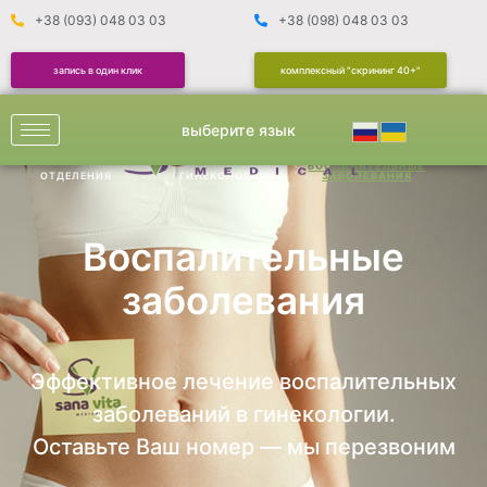
+38 (093) 048 03 03
+38 (098) 048 03 03
запись в один клик
комплексный "скрининг 40+"
выберите язык
ВОСПАЛИТЕЛЬНЫЕ
ОТДЕЛЕНИЯ
ГИНЕКОЛОГИЯ
ЗАБОЛЕВАНИЯ
Воспалительные
заболевания
Эффективное лечение воспалительных
заболеваний в гинекологии.
Оставьте Ваш номер — мы перезвоним