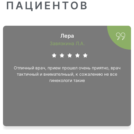
ПАЦИЕНТОВ
Елена Кулакова
Богдановский А.Г.
ь,хочу поделиться впечатлением от
Людмила Андре
 данной клиники,очень понравился
ливый,профессионалы своего дела,была
 доктору гинекологу Богдановскому,
ольна,очень грамотный,моя проблема
решена,чему я очень рада!