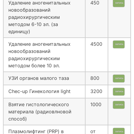
Удаление аногенитальных
450
запись
новообразований
радиохирургическим
методом 6-10 эл. (за
единицу)
Удаление аногенитальных
4500
запись
новообразований
радиохирургическим
методом более 10 эл.
УЗИ органов малого таза
800
запись
Chec-up Гинекология light
3200
запись
Взятие гистологического
1000
запись
материала (радиовлновой
способ)
Плазмолифтинг (PRP) в
от
запись