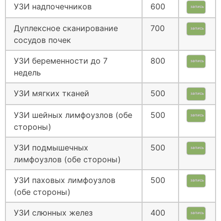
УЗИ надпочечников
600
запись
Дуплексное сканирование
700
запись
сосудов почек
УЗИ беременности до 7
800
запись
недель
УЗИ мягких тканей
500
запись
УЗИ шейных лимфоузлов (обе
500
запись
стороны)
УЗИ подмышечных
500
запись
лимфоузлов (обе стороны)
УЗИ паховых лимфоузлов
500
запись
(обе стороны)
УЗИ слюнных желез
400
запись